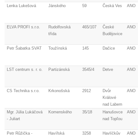
Lenka Lukešová
Jánského
59
Česká Ves
ANO
ELVA PROFI s.r.o.
Rudolfovská
465/107
České
ANO
třída
Budějovice
Petr Šabatka SVAT
Toužínská
145
Dačice
ANO
LST centrum s. r. o.
Partizánská
3545/4
Detve
ANO
CS Technika s.r.o.
Krkonošská
2912
Dvůr
ANO
Králové
nad Labem
Mgr. Júlia Lukáčová
Komenského
35/18
Hanušovce
ANO
- Juliart
nad Topľou
Petr Růžička -
Havířská
3258
Havlíčkův
ANO