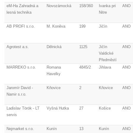
eM-Ha Zahradná a
Novozámocká
158/360
Ivanka pri
ANO
lesná technika
Nitre
AB PROFI s.r.o.
M. Koněva
199
Jičín
ANO
Agrotest a.s.
Dělnická
1125
Jičín
ANO
Valdické
Předměstí
MARREKO s.r.o.
Romana
4845/2
Jihlava
ANO
Havelky
Jaromír David -
Kňovice
2
Kňovice
ANO
Namir s.r.o.
Ladislav Török - LT
Vyšná Hutka
27
Košice
ANO
servis
Nejmarket s.r.o.
Kunín
13
Kunín
ANO