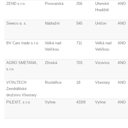
ZEND s.r.o.
Pivovarská
256
Uherské
ANO
Hradiště
Siweco a. s.
Nádražní
545
Uničov
ANO
BV Cars trade s.r.o.
Velká nad
711
Velká nad
ANO
Veličkou
Veličkou
AGRO SMETANA,
Zlínská
703
Vizovice
ANO
s.r.o.
VITALTECH
Rozběřice
18
Všestary
ANO
Zemědělské
družstvo Všestary
PILEXIT, s.r.o.
Vyhne
433/8
Vyhne
ANO