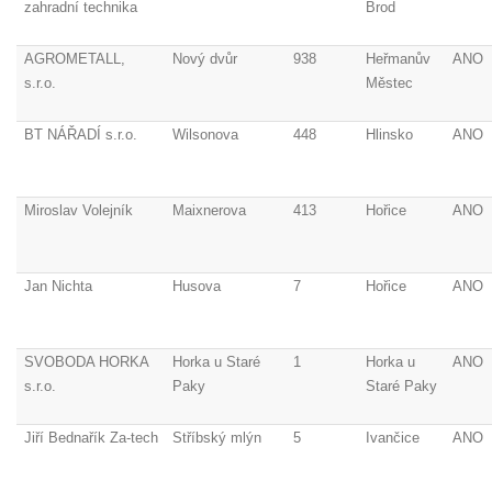
zahradní technika
Brod
AGROMETALL,
Nový dvůr
938
Heřmanův
ANO
s.r.o.
Městec
BT NÁŘADÍ s.r.o.
Wilsonova
448
Hlinsko
ANO
Miroslav Volejník
Maixnerova
413
Hořice
ANO
Jan Nichta
Husova
7
Hořice
ANO
SVOBODA HORKA
Horka u Staré
1
Horka u
ANO
s.r.o.
Paky
Staré Paky
Jiří Bednařík Za-tech
Stříbský mlýn
5
Ivančice
ANO