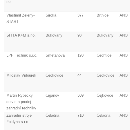
r.o.
Vlastimil Zelený-
Široká
377
Brtnice
ANO
START
SITTA K+M s.r.o.
Bukovany
98
Bukovany
ANO
LPP Technik s.r.o.
Smetanova
193
Čechtice
ANO
Miloslav Vidourek
Čečkovice
44
Čečkovice
ANO
Martin Rybecký
Cigánov
509
Čejkovice
ANO
servis a prodej
zahradní techniky
Zahradní stroje
Čeladná
710
Čeladná
ANO
Foldyna s.r.o.