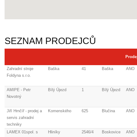
SEZNAM PRODEJCŮ
Prode
Zahradní stroje
Baška
41
Baška
ANO
Foldyna s.r.o.
AMIPE - Petr
Bílý Újezd
1
Bílý Újezd
ANO
Novotný
Jiří Hrnčíř - prodej a
Komenského
625
Blučina
ANO
servis zahradní
techniky
LAMEX 01spol. s
Hliníky
2546/4
Boskovice
ANO