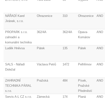
NÁŘADÍ Karel
Ohrazenice
310
Ohrazenice
ANO
Jiránek, s.r.o.
PROPARK s.r.o.
362/4A
362/4A
Opava-
ANO
zahradní a
Komárov
komunální technika
Luděk Hněvsa
Pátek
135
Pátek
ANO
SALS - Nářadí
Václava Petrů
1472
Pelhřimov
ANO
Doležal
ZAHRADNÍ
Pražská
484
Písek,
ANO
TECHNIKA PÁRAL
Pražské
s.r.o.
Předměstí
Servis A-L CZ s.r.o.
Zámecká
174
Planá
ANO