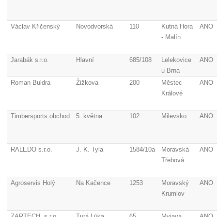
Václav Křičenský
Novodvorská
110
Kutná Hora
ANO
- Malín
Jarabák s.r.o.
Hlavní
685/108
Lelekovice
ANO
u Brna
Roman Buldra
Žižkova
200
Městec
ANO
Králové
Timbersports.obchod
5. května
102
Milevsko
ANO
RALEDO s.r.o.
J. K. Tyla
1584/10a
Moravská
ANO
Třebová
Agroservis Holý
Na Kačence
1253
Moravský
ANO
Krumlov
ZARTECH, s.r.o.
Turá Lúka
65
Myjava
ANO