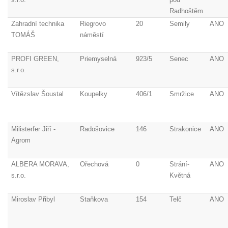
Radhoštěm
Zahradní technika
Riegrovo
20
Semily
ANO
TOMÁŠ
náměstí
PROFI GREEN,
Priemyselná
923/5
Senec
ANO
s.r.o.
Vítězslav Šoustal
Koupelky
406/1
Smržice
ANO
Milisterfer Jiří -
Radošovice
146
Strakonice
ANO
Agrom
ALBERA MORAVA,
Ořechová
0
Strání-
ANO
s.r.o.
Květná
Miroslav Přibyl
Staňkova
154
Telč
ANO