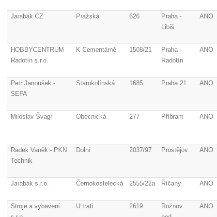
Jarabák CZ
Pražská
626
Praha -
ANO
Libiš
HOBBYCENTRUM
K Cementárně
1508/21
Praha -
ANO
Radotín s.r.o.
Radotín
Petr Janoušek -
Starokolínská
1685
Praha 21
ANO
SEFA
Miloslav Švagr
Obecnická
277
Příbram
ANO
Radek Vaněk - PKN
Dolní
2037/97
Prostějov
ANO
Technik
Jarabák s.r.o.
Černokostelecká
2555/22a
Říčany
ANO
Stroje a vybavení
U trati
2619
Rožnov
ANO
s.r.o.
pod